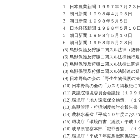
1 日本農業新聞 １９９７年７月２３
2 朝日新聞 １９９８年４月２５日
3 朝日新聞 １９９８年５月５日
4 日本経済新聞 １９９８年５月１０
5 朝日新聞 １９９８年５月１０日
6 朝日新聞 １９９８年５月２８日
(5).鳥獣保護及狩猟ニ関スル法律（抜
(6).鳥獣保護及狩猟ニ関スル法律施行
(7).鳥獣保護及狩猟ニ関スル法律に関
(8).鳥獣保護及狩猟ニ関スル法関連の
(9).日本野鳥の会の「野生生物保護
(10).日本野鳥の会の「カスミ綱根絶
(11).衆議院環境委員会会議録（１９９
(12).環境庁「地方環境保全施策」（
(13).鳥獣管理・狩猟制度検討会報告
(14).農林水産省「平成１０年度にお
(15).環境庁「環境白書（総説）平成
(16).岐阜県警察本部「犯罪要覧」（
(17).環境庁「平成７年度鳥獣関係統