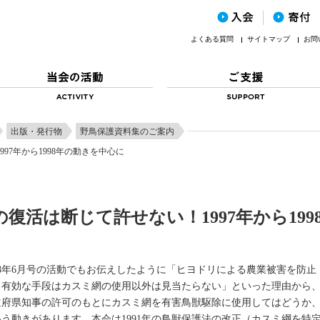
よくある質問
サイトマップ
お問
出版・発行物
野鳥保護資料集のご案内
97年から1998年の動きを中心に
復活は断じて許せない！1997年から199
998年6月号の活動でもお伝えしたように「ヒヨドリによる農業被害を防止
る有効な手段はカスミ網の使用以外は見当たらない」といった理由から
道府県知事の許可のもとにカスミ網を有害鳥獣駆除に使用してはどうか
いう動きがあります。本会は1991年の鳥獣保護法の改正（カスミ綱を特