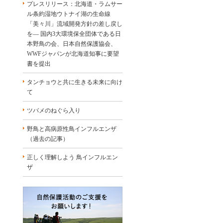
プレスリリース：北海道・ラムサー
ル条約湿地ウトナイ湖の生命線
「美々川」流域開発方針の差し戻し
を― 国内3大環境保全団体である日
本野鳥の会、日本自然保護協会、
WWFジャパンが北海道知事に要望
書を提出
タンチョウと共に生きる未来に向け
て
ツバメのねぐら入り
野鳥と高病原性鳥インフルエンザ
（過去の記事）
正しく理解しよう 鳥インフルエン
ザ