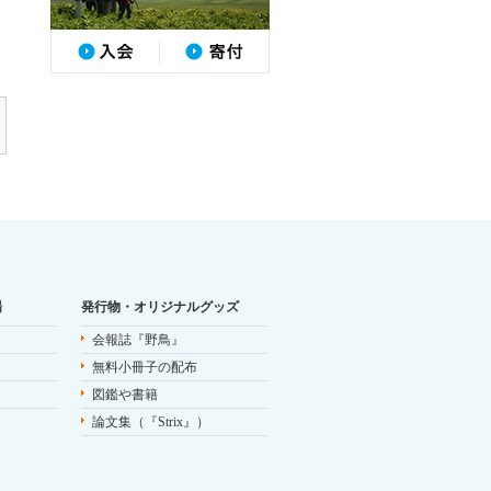
場
発行物・オリジナルグッズ
会報誌『野鳥』
無料小冊子の配布
図鑑や書籍
論文集（『Strix』）