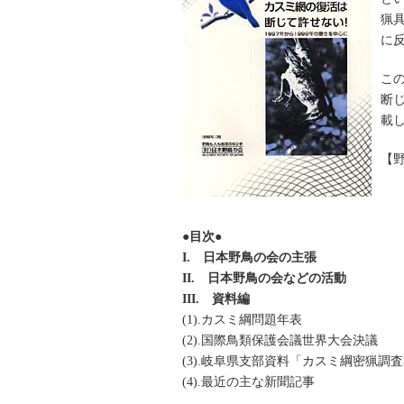
猟
に
こ
断
載
【野
●目次●
I. 日本野鳥の会の主張
II. 日本野鳥の会などの活動
III. 資料編
(1).カスミ綱問題年表
(2).国際鳥類保護会議世界大会決議
(3).岐阜県支部資料「カスミ綱密猟調
(4).最近の主な新聞記事