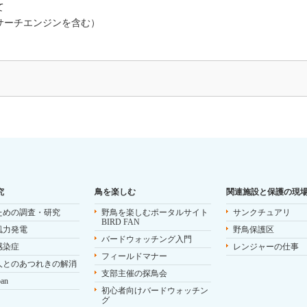
て
（サーチエンジンを含む）
。
究
鳥を楽しむ
関連施設と保護の現
ための調査・研究
野鳥を楽しむポータルサイト
サンクチュアリ
BIRD FAN
風力発電
野鳥保護区
バードウォッチング入門
感染症
レンジャーの仕事
フィールドマナー
人とのあつれきの解消
支部主催の探鳥会
pan
初心者向けバードウォッチン
グ