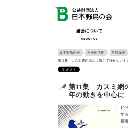
日本野鳥の会
当会の活動
自然保護
第11集 カスミ網の復活は断じて許せない！19
第11集 カスミ網の
年の動きを中心に
1
す
都
と