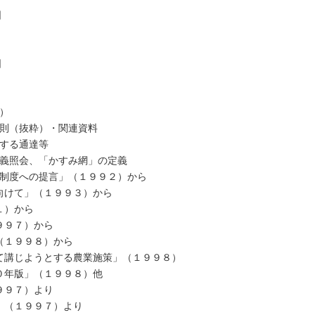
日
日
粋）
規則（抜粋）・関連資料
連する通達等
疑義照会、「かすみ網」の定義
の法制度への提言」（１９９２）から
に向けて」（１９９３）から
１）から
１９９７）から
書（１９９８）から
いて講じようとする農業施策」（１９９８）
１０年版」（１９９８）他
１９９７）より
計」（１９９７）より