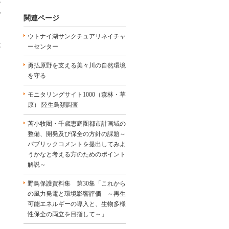
れ
関連ページ
ウトナイ湖サンクチュアリネイチャ
は
ーセンター
勇払原野を支える美々川の自然環境
を守る
モニタリングサイト1000（森林・草
原） 陸生鳥類調査
苫小牧圏・千歳恵庭圏都市計画域の
整備、開発及び保全の方針の課題～
パブリックコメントを提出してみよ
うかなと考える方のためのポイント
解説～
野鳥保護資料集 第30集「これから
の風力発電と環境影響評価 ～再生
可能エネルギーの導入と、生物多様
性保全の両立を目指して～」