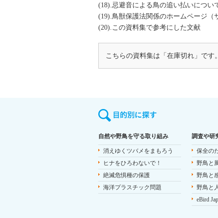
(18).忌避音による鳥の追い払いについ
(19).鳥獣保護法関係のホームページ
(20).この資料集で参考にした文献
こちらの資料集は「在庫切れ」です
自然や野鳥を守る取り組み
調査や研
消えゆくツバメをまもろう
保全の
ヒナをひろわないで！
野鳥と
絶滅危惧種の保護
野鳥と
海洋プラスチック問題
野鳥と
eBird Ja