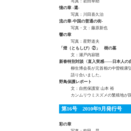
写真：岩田幸助
憶の章 -還-
写真：川田喜久治
流の章‐中国の普通の街‐
写真・文：藤原新也
響の章
写真：星野道夫
「燈（ともしび）②」 樹の墓
文：瀬戸内寂聴
新春特別対談〈直入実感――日本人の
柳生博会長が元首相の中曽根康
語り合いました。
野鳥保護レポート
文：自然保護室 山本 裕
カンムリウミスズメの繁殖地が
第16号 2010年9月発行号
彩の章
写真：前田 晃