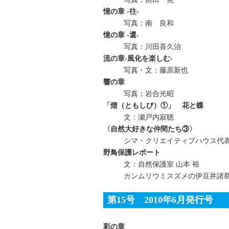
憶の章 -往-
写真：南 良和
憶の章 -還-
写真：川田喜久治
流の章‐風化を楽しむ‐
写真・文：藤原新也
響の章
写真：岩合光昭
「燈（ともしび）①」 花と蝶
文：瀬戸内寂聴
〈自然大好きな仲間たち③〉
シマ・クリエイティブハウス代
野鳥保護レポート
文：自然保護室 山本 裕
カンムリウミスズメの伊豆井諸
第15号 2010年6月発行号
彩の章