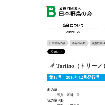
日本野鳥の会
当会の活動
自然観察
Toriino（トリー
第17号 2010年12月発行号
彩の章
写真：西川 孟
憶の章 -往-