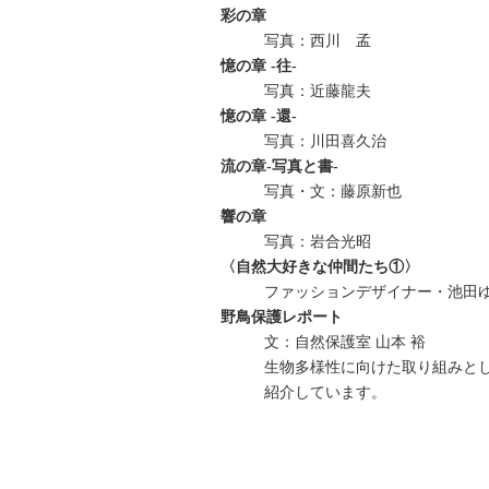
彩の章
写真：西川 孟
憶の章 -往-
写真：近藤龍夫
憶の章 -還-
写真：川田喜久治
流の章‐写真と書‐
写真・文：藤原新也
響の章
写真：岩合光昭
〈自然大好きな仲間たち①〉
ファッションデザイナー・池田
野鳥保護レポート
文：自然保護室 山本 裕
生物多様性に向けた取り組みと
紹介しています。