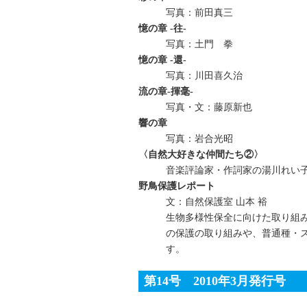
写真：前田真三
憶の章 -往-
写真：土門 拳
憶の章 -還-
写真：川田喜久治
流の章‐揮毫‐
写真・文：藤原新也
響の章
写真：岩合光昭
〈自然大好きな仲間たち②〉
音楽評論家・作詞家の湯川れい
野鳥保護レポート
文：自然保護室 山本 裕
生物多様性保全に向けた取り組
の保護の取り組みや、普通種・
す。
第14号 2010年3月発行号