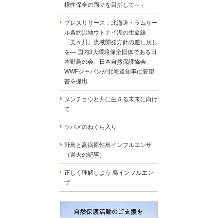
様性保全の両立を目指して～」
プレスリリース：北海道・ラムサー
ル条約湿地ウトナイ湖の生命線
「美々川」流域開発方針の差し戻し
を― 国内3大環境保全団体である日
本野鳥の会、日本自然保護協会、
WWFジャパンが北海道知事に要望
書を提出
タンチョウと共に生きる未来に向け
て
ツバメのねぐら入り
野鳥と高病原性鳥インフルエンザ
（過去の記事）
正しく理解しよう 鳥インフルエン
ザ