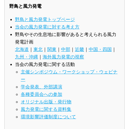
野鳥と風力発電
野鳥と風力発電トップページ
当会の風力発電に対する考え方
野鳥やその生息地に影響があると考えられる風力
発電計画
北海道
｜
東北
｜
関東
｜
中部
｜
近畿
｜
中国・四国
｜
九州・沖縄
｜
海外風力発電の視察
当会の風力発電に関する活動
主催シンポジウム・ワークショップ・ウェビナ
ー
学会発表、外部講演
各種委員会への参加
オリジナル出版・発行物
風力発電に関する資料集
環境影響評価制度について