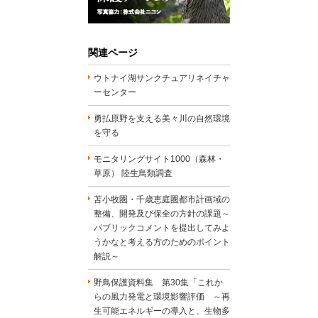
関連ページ
ウトナイ湖サンクチュアリネイチャ
ーセンター
勇払原野を支える美々川の自然環境
を守る
モニタリングサイト1000（森林・
草原） 陸生鳥類調査
苫小牧圏・千歳恵庭圏都市計画域の
整備、開発及び保全の方針の課題～
パブリックコメントを提出してみよ
うかなと考える方のためのポイント
解説～
野鳥保護資料集 第30集「これか
らの風力発電と環境影響評価 ～再
生可能エネルギーの導入と、生物多