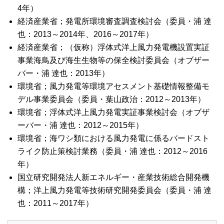
4年）
経済産業省；発電所環境審査調査検討会（委員・浦 達
也：2013～2014年、2016～2017年）
経済産業省；（仮称）浮体式洋上風力発電機設置実証
事業海鳥及び海生生物等の保全検討委員会（オブザー
バー・浦 達也：2013年）
環境省；風力発電等環境アセスメント基礎情報整備モ
デル事業委員会（委員・葉山政治：2012～2013年）
環境省；浮体式洋上風力発電実証事業検討会（オブザ
ーバー・浦 達也：2012～2015年）
環境省；海ワシ類における風力発電に係るバードスト
ライク防止策検討業務（委員・浦 達也：2012～2016
年）
国立研究開発法人新エネルギー・産業技術総合開発機
構；洋上風力発電等技術研究開発委員会（委員・浦 達
也：2011～2017年）