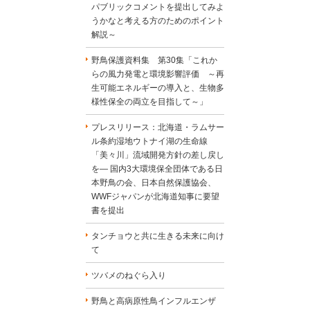
パブリックコメントを提出してみよ
うかなと考える方のためのポイント
解説～
野鳥保護資料集 第30集「これか
らの風力発電と環境影響評価 ～再
生可能エネルギーの導入と、生物多
様性保全の両立を目指して～」
プレスリリース：北海道・ラムサー
ル条約湿地ウトナイ湖の生命線
「美々川」流域開発方針の差し戻し
を― 国内3大環境保全団体である日
本野鳥の会、日本自然保護協会、
WWFジャパンが北海道知事に要望
書を提出
タンチョウと共に生きる未来に向け
て
ツバメのねぐら入り
野鳥と高病原性鳥インフルエンザ