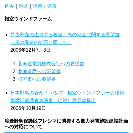
道央
｜
道北
｜
道南
｜
道東
根室ウインドファーム
希少鳥類の生息する根室半島の保全に関する要望書
（風力発電の計画に際して）
2006年12月7、8日
北海道電力株式会社への要望書
北海道庁への要望書
根室市への要望書
日本野鳥の会が「（仮称）根室ウインドファーム環境
影響評価調査方法書」に対し意見書提出
2006年10月19日
渡邊野鳥保護区フレシマに隣接する風力発電施設建設計画
への対応について