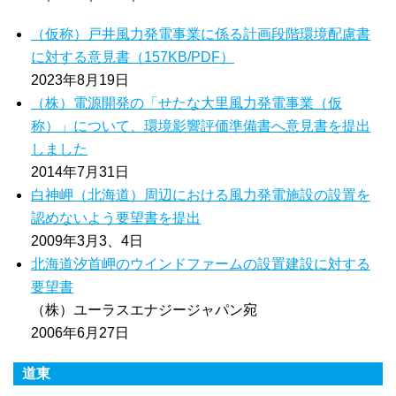
（仮称）戸井風力発電事業に係る計画段階環境配慮書
に対する意見書（157KB/PDF）
2023年8月19日
（株）電源開発の「せたな大里風力発電事業（仮
称）」について、環境影響評価準備書へ意見書を提出
しました
2014年7月31日
白神岬（北海道）周辺における風力発電施設の設置を
認めないよう要望書を提出
2009年3月3、4日
北海道汐首岬のウインドファームの設置建設に対する
要望書
（株）ユーラスエナジージャパン宛
2006年6月27日
道東