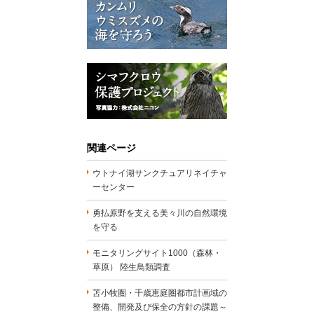
関連ページ
ウトナイ湖サンクチュアリネイチャ
ーセンター
勇払原野を支える美々川の自然環境
を守る
モニタリングサイト1000（森林・
草原） 陸生鳥類調査
苫小牧圏・千歳恵庭圏都市計画域の
整備、開発及び保全の方針の課題～