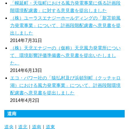
「幌延町・天塩町における風力発電事業に係る計画段
階環境配慮書」に対する意見書を提出しました
（株）ユーラスエナジーホールディングの「新苫前風
力発電事業」について、計画段階配慮書へ意見書を提
出しました
2014年7月31日
（株）天北エナジーの（仮称）天北風力発電所につい
て、環境影響評価準備書へ意見書を提出いたしまし
た。
2014年6月13日
エコ・パワー社の「猿払村及び浜頓別町（クッチャロ
湖）における風力発電事業」について、計画段階環境
配慮書へ意見書を提出しました
2014年4月2日
道南
道央
｜
道北
｜
道南
｜
道東