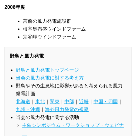
2006年度
苫前の風力発電施設群
根室昆布盛ウインドファーム
宗谷岬ウインドファーム
野鳥と風力発電
野鳥と風力発電トップページ
当会の風力発電に対する考え方
野鳥やその生息地に影響があると考えられる風力
発電計画
北海道
｜
東北
｜
関東
｜
中部
｜
近畿
｜
中国・四国
｜
九州・沖縄
｜
海外風力発電の視察
当会の風力発電に関する活動
主催シンポジウム・ワークショップ・ウェビナ
ー