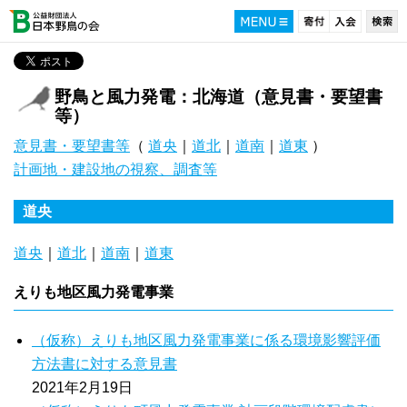
野鳥と風力発電：北海道（意見書・要望書
等）
意見書・要望書等
（
道央
｜
道北
｜
道南
｜
道東
）
計画地・建設地の視察、調査等
道央
道央
｜
道北
｜
道南
｜
道東
えりも地区風力発電事業
（仮称）えりも地区風力発電事業に係る環境影響評価
方法書に対する意見書
2021年2月19日