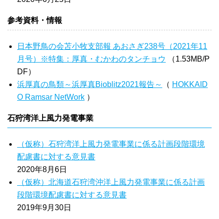
参考資料・情報
日本野鳥の会苫小牧支部報 あおさぎ238号（2021年11
月号）※特集：厚真・むかわのタンチョウ
（1.53MB/P
DF）
浜厚真の鳥類～浜厚真Bioblitz2021報告～
（
HOKKAID
O Ramsar NetWork
）
石狩湾洋上風力発電事業
（仮称）石狩湾洋上風力発電事業に係る計画段階環境
配慮書に対する意見書
2020年8月6日
（仮称）北海道石狩湾沖洋上風力発電事業に係る計画
段階環境配慮書に対する意見書
2019年9月30日