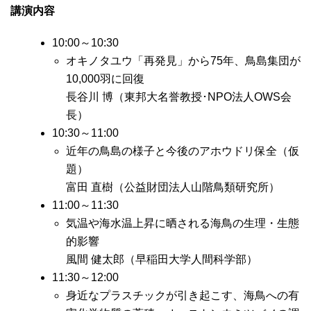
講演内容
10:00～10:30
オキノタユウ「再発見」から75年、鳥島集団が
10,000羽に回復
長谷川 博（東邦大名誉教授･NPO法人OWS会
長）
10:30～11:00
近年の鳥島の様子と今後のアホウドリ保全（仮
題）
富田 直樹（公益財団法人山階鳥類研究所）
11:00～11:30
気温や海水温上昇に晒される海鳥の生理・生態
的影響
風間 健太郎（早稲田大学人間科学部）
11:30～12:00
身近なプラスチックが引き起こす、海鳥への有