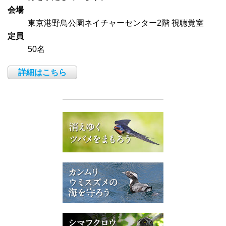
会場
東京港野鳥公園ネイチャーセンター2階 視聴覚室
定員
50名
詳細はこちら