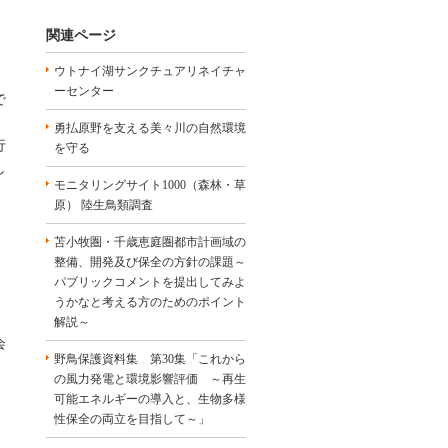
関連ページ
ウトナイ湖サンクチュアリネイチャ
、
ーセンター
で
勇払原野を支える美々川の自然環境
行
を守る
し
モニタリングサイト1000（森林・草
原） 陸生鳥類調査
苫小牧圏・千歳恵庭圏都市計画域の
整備、開発及び保全の方針の課題～
パブリックコメントを提出してみよ
うかなと考える方のためのポイント
解説～
会
野鳥保護資料集 第30集「これから
の風力発電と環境影響評価 ～再生
可能エネルギーの導入と、生物多様
性保全の両立を目指して～」