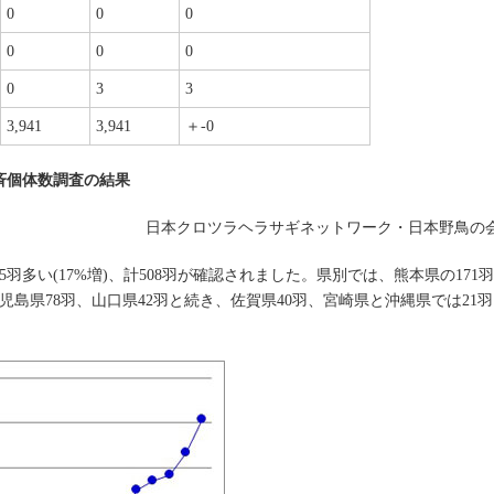
0
0
0
0
0
0
0
3
3
3,941
3,941
＋-0
斉個体数調査の結果
日本クロツラヘラサギネットワーク・日本野鳥の
5羽多い(17%増)、計508羽が確認されました。県別では、熊本県の171羽
児島県78羽、山口県42羽と続き、佐賀県40羽、宮崎県と沖縄県では21羽