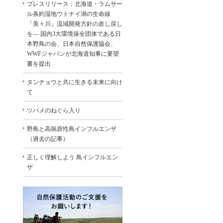
プレスリリース：北海道・ラムサー
、
ル条約湿地ウトナイ湖の生命線
「美々川」流域開発方針の差し戻し
を― 国内3大環境保全団体である日
本野鳥の会、日本自然保護協会、
WWFジャパンが北海道知事に要望
書を提出
タンチョウと共に生きる未来に向け
て
ツバメのねぐら入り
野鳥と高病原性鳥インフルエンザ
（過去の記事）
正しく理解しよう 鳥インフルエン
ザ