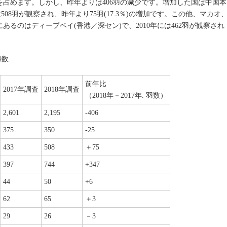
を占めます。しかし、昨年よりは406羽の減少です。増加した国は中国本
は508羽が観察され、昨年より75羽(17.3％)の増加です。この他、マカオ
るのはディープベイ(香港／深セン)で、2010年には462羽が観察され
録数
前年比
2017年調査
2018年調査
（2018年－2017年. 羽数）
2,601
2,195
-406
375
350
-25
433
508
＋75
397
744
+347
44
50
+6
62
65
＋3
29
26
－3