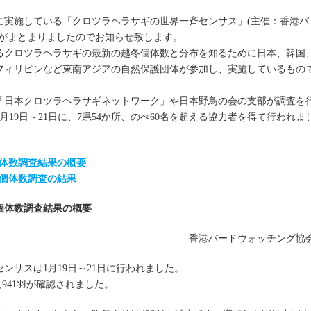
に実施している「クロツラヘラサギの世界一斉センサス」(主催：香港バ
結果がまとまりましたのでお知らせ致します。
るクロツラヘラサギの最新の越冬個体数と分布を知るために日本、韓国
フィリピンなど東南アジアの自然保護団体が参加し、実施しているもの
「日本クロツラヘラサギネットワーク」や日本野鳥の会の支部が調査を
月19日～21日に、7県54か所、のべ60名を超える協力者を得て行われま
個体数調査結果の概要
個体数調査の結果
斉個体数調査結果の概要
香港バードウォッチング協
センサスは1月19日～21日に行われました。
,941羽が確認されました。