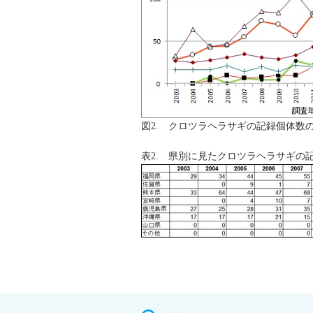
図2. クロツラヘラサギの記録個体数
表2. 県別に見たクロツラヘラサギの