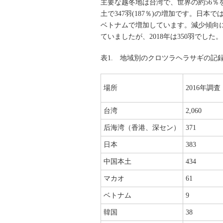
主要な越冬地は台湾で、世界の約56％
土で347羽(187％)の増加です。日本で
ベトナムで増加しています。減少傾向にあ
ていましたが、2018年は350羽でした。
表1. 地域別のクロツラヘラサギの記
場所
2016年調査
台湾
2,060
后海湾（香港、深セン）
371
日本
383
中国本土
434
マカオ
61
ベトナム
9
韓国
38