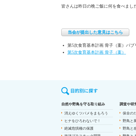
皆さんは昨日の晩ご飯に何を食べまし
当会が提出した意見はこちら
第5次食育基本計画 骨子（案）パ
第5次食育基本計画 骨子（案）
自然や野鳥を守る取り組み
調査や研
消えゆくツバメをまもろう
保全の
ヒナをひろわないで！
野鳥と
絶滅危惧種の保護
野鳥と