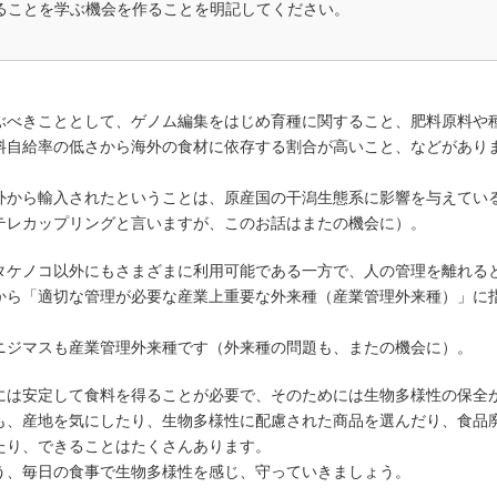
ることを学ぶ機会を作ることを明記してください。
ぶべきこととして、ゲノム編集をはじめ育種に関すること、肥料原料や
料自給率の低さから海外の食材に依存する割合が高いこと、などがあり
外から輸入されたということは、原産国の干潟生態系に影響を与えてい
テレカップリングと言いますが、このお話はまたの機会に）。
タケノコ以外にもさまざまに利用可能である一方で、人の管理を離れる
から「適切な管理が必要な産業上重要な外来種（産業管理外来種）」に
ニジマスも産業管理外来種です（外来種の問題も、またの機会に）。
には安定して食料を得ることが必要で、そのためには生物多様性の保全
も、産地を気にしたり、生物多様性に配慮された商品を選んだり、食品
たり、できることはたくさんあります。
う、毎日の食事で生物多様性を感じ、守っていきましょう。