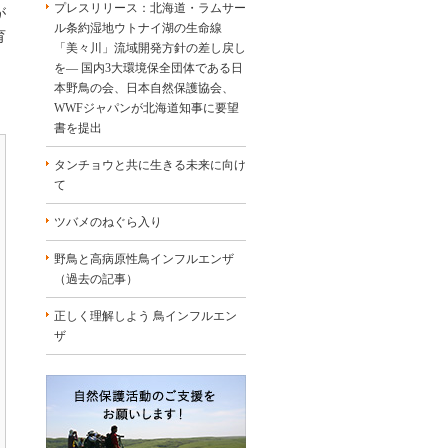
プレスリリース：北海道・ラムサー
が
ル条約湿地ウトナイ湖の生命線
育
「美々川」流域開発方針の差し戻し
を― 国内3大環境保全団体である日
本野鳥の会、日本自然保護協会、
WWFジャパンが北海道知事に要望
書を提出
タンチョウと共に生きる未来に向け
て
ツバメのねぐら入り
野鳥と高病原性鳥インフルエンザ
（過去の記事）
正しく理解しよう 鳥インフルエン
ザ