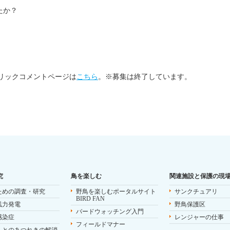
たか？
ブリックコメントページは
こちら
。※募集は終了しています。
究
鳥を楽しむ
関連施設と保護の現
ための調査・研究
野鳥を楽しむポータルサイト
サンクチュアリ
BIRD FAN
風力発電
野鳥保護区
バードウォッチング入門
感染症
レンジャーの仕事
フィールドマナー