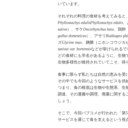
いています。
それぞれの料理の食材を考えてみると
Phyllostachys edulis
Phyllostachys edulis
、
sativa
）、サケ
Oncorhynchus keta
、鶏卵
gallus domesticus
）、アサリ
Ruditapes p
ズ
Glycine max
、麹菌（ニホンコウジカ
sativus var. hortensis
などが挙げられるで
どの食材にも学名があるように、生物
生物多様性が維持されていてこそ、得
食事に限らず私たちは自然の恵みを受
その中でも今回のようなサービスを供
つまり、食の根底は生物や生態系、生
調達、その運搬や調理、廃棄に関する
しょう。
そこで、今回パブコメが行われた「第
サービスを通じて食を支えるという視