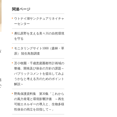
関連ページ
ウトナイ湖サンクチュアリネイチャ
ーセンター
勇払原野を支える美々川の自然環境
を守る
モニタリングサイト1000（森林・草
な
原） 陸生鳥類調査
苫小牧圏・千歳恵庭圏都市計画域の
、
整備、開発及び保全の方針の課題～
パブリックコメントを提出してみよ
うかなと考える方のためのポイント
料
解説～
で
野鳥保護資料集 第30集「これから
の風力発電と環境影響評価 ～再生
可能エネルギーの導入と、生物多様
性保全の両立を目指して～」