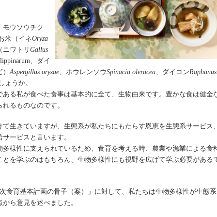
、モウソウチク
お米（イネ
Oryza
（ニワトリ
Gallus
hilippinarum、ダイ
ビ）
Aspergillus oryzae
、ホウレンソウ
Spinacia oleracea
、ダイコン
Raphanus
しょうか。
である私が食べた食事は基本的に全て、生物由来です。豊かな食は健全
られるものなのです。
けて生きていますが、生態系が私たちにもたらす恩恵を生態系サービス
給サービスと言います。
物多様性に支えられているため、食育を考える時、農業や漁業による食
ことを学ぶのはもちろん、生物多様性にも視野を広げて学ぶ必要がある
5次食育基本計画の骨子（案）」に対して、私たちは生物多様性が生態系
点から意見を述べました。