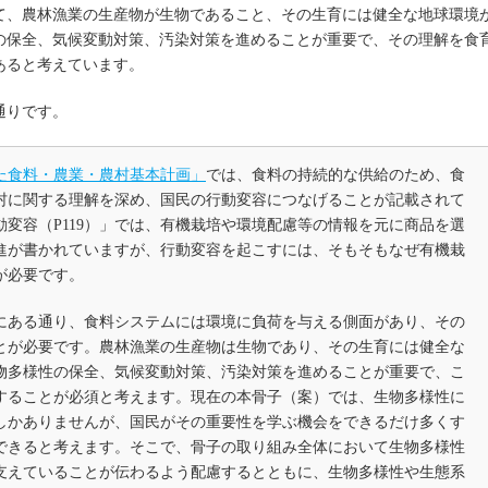
て、農林漁業の生産物が生物であること、その生育には健全な地球環境
の保全、気候変動対策、汚染対策を進めることが重要で、その理解を食
あると考えています。
通りです。
れた食料・農業・農村基本計画」
では、食料の持続的な供給のため、食
村に関する理解を深め、国民の行動変容につなげることが記載されて
変容（P119）」では、有機栽培や環境配慮等の情報を元に商品を選
進が書かれていますが、行動変容を起こすには、そもそもなぜ有機栽
が必要です。
にある通り、食料システムには環境に負荷を与える側面があり、その
とが必要です。農林漁業の生産物は生物であり、その生育には健全な
物多様性の保全、気候変動対策、汚染対策を進めることが重要で、こ
することが必須と考えます。現在の本骨子（案）では、生物多様性に
しかありませんが、国民がその重要性を学ぶ機会をできるだけ多くす
できると考えます。そこで、骨子の取り組み全体において生物多様性
支えていることが伝わるよう配慮するとともに、生物多様性や生態系