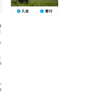
種
ま
る
と
指
が
廃