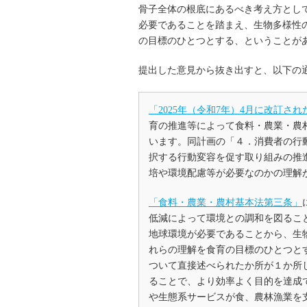
骨子全体の根底にあるべき考え方とし
必要であることを踏まえ、生物多様性
の目標のひとつとする、ということが
提出した意見から抜き出すと、以下の
「2025年（令和7年）4月に改訂さ
育の推進等によって食料・農業・農
います。同計画の「４．消費者の行動
択する行動変容を促す取り組みの推
培や環境配慮等が必要なのかの理解
「食料・農業・農村基本法第三条」
低減によって環境との調和を図るこ
地球環境が必要であることから、生
れらの理解を食育の目標のひとつと
ついて直接述べられたか所が１か所
ることで、より効率よく目的を達成
や生態系サービスが食、農林漁業を