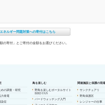
エネルギー問題対策への寄付はこちら
額の寄付」とご寄付の金額をお選びください。
究
鳥を楽しむ
関連施設と保護の現
ための調査・研究
野鳥を楽しむポータルサイト
サンクチュアリ
BIRD FAN
風力発電
野鳥保護区
バードウォッチング入門
感染症
レンジャーの仕事