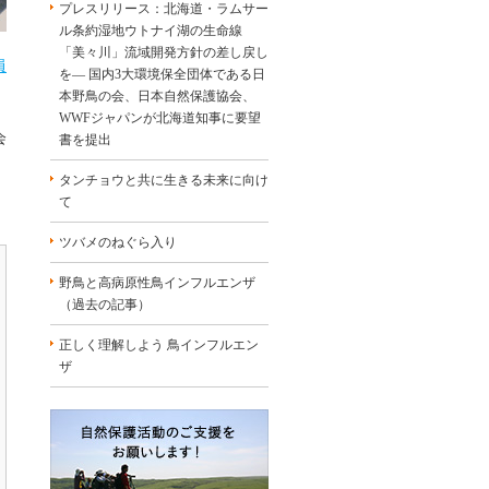
プレスリリース：北海道・ラムサー
ル条約湿地ウトナイ湖の生命線
「美々川」流域開発方針の差し戻し
員
を― 国内3大環境保全団体である日
本野鳥の会、日本自然保護協会、
WWFジャパンが北海道知事に要望
会
書を提出
タンチョウと共に生きる未来に向け
て
ツバメのねぐら入り
野鳥と高病原性鳥インフルエンザ
（過去の記事）
正しく理解しよう 鳥インフルエン
ザ