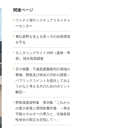
関連ページ
ウトナイ湖サンクチュアリネイチャ
ーセンター
勇払原野を支える美々川の自然環境
を守る
モニタリングサイト1000（森林・草
原） 陸生鳥類調査
苫小牧圏・千歳恵庭圏都市計画域の
整備、開発及び保全の方針の課題～
パブリックコメントを提出してみよ
うかなと考える方のためのポイント
解説～
野鳥保護資料集 第30集「これから
の風力発電と環境影響評価 ～再生
可能エネルギーの導入と、生物多様
性保全の両立を目指して～」