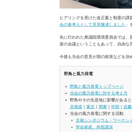
ヒアリングを受けた改正案と制度の課
会の参考人として意見陳述しました
」
先に行われた衆議院環境委員会では、
派の会議ということもあって、自由な
今後も当会の意見が国の政策などを決
野鳥と風力発電
野鳥と風力発電トップページ
当会の風力発電に対する考え方
野鳥やその生息地に影響があると
北海道
｜
東北
｜
関東
｜
中部
｜
近畿
当会の風力発電に関する活動
主催シンポジウム・ワークシ
学会発表、外部講演