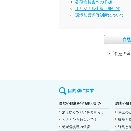
各種委員会への参加
オリジナル出版・発行物
環境影響評価制度について
自然
※「任意の金
自然や野鳥を守る取り組み
調査や研
消えゆくツバメをまもろう
保全の
ヒナをひろわないで！
野鳥と
絶滅危惧種の保護
野鳥と