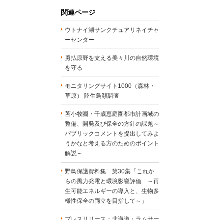
関連ページ
ウトナイ湖サンクチュアリネイチャ
ーセンター
勇払原野を支える美々川の自然環境
を守る
モニタリングサイト1000（森林・
草原） 陸生鳥類調査
苫小牧圏・千歳恵庭圏都市計画域の
整備、開発及び保全の方針の課題～
パブリックコメントを提出してみよ
うかなと考える方のためのポイント
解説～
野鳥保護資料集 第30集「これか
らの風力発電と環境影響評価 ～再
生可能エネルギーの導入と、生物多
様性保全の両立を目指して～」
プレスリリース：北海道・ラムサー