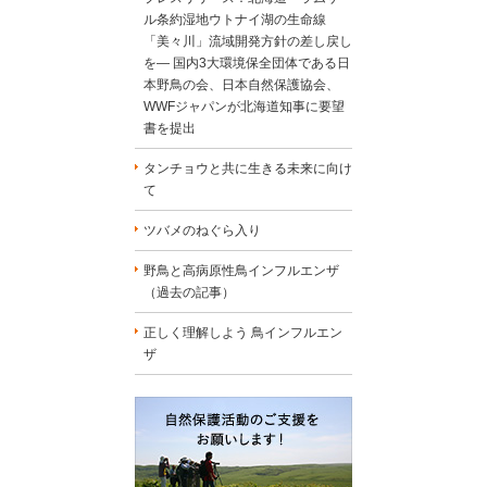
ル条約湿地ウトナイ湖の生命線
「美々川」流域開発方針の差し戻し
を― 国内3大環境保全団体である日
本野鳥の会、日本自然保護協会、
WWFジャパンが北海道知事に要望
書を提出
タンチョウと共に生きる未来に向け
て
ツバメのねぐら入り
野鳥と高病原性鳥インフルエンザ
（過去の記事）
正しく理解しよう 鳥インフルエン
ザ